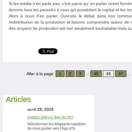
Si les média n'en parle pas, c'est parce qu' en parler remet forc
donnne tous les pouvoirs à ceux qui possèdent le capital et les m
Alors à nous d'en parler. Ouvrons le débat dans nos communi
redistribution de la production et faisons comprendre autour de
des moyens de production est non seulement souhaitable mais aus
Aller à la page
1
2
3
...
45
46
47
..
Articles
avril 29, 2026
Quelles élites à l'âge de l'IA?
Sélectionner les dirigeants capables
de nous guider vers l'Âge d'Or