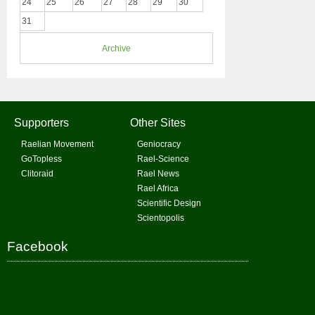
24
25
26
27
28
29
30
31
Archive
Supporters
Other Sites
Raelian Movement
Geniocracy
GoTopless
Rael-Science
Clitoraid
Rael News
Rael Africa
Scientific Design
Scientopolis
Facebook