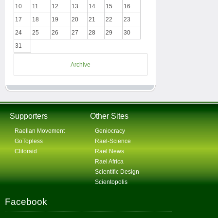
10
11
12
13
14
15
16
17
18
19
20
21
22
23
24
25
26
27
28
29
30
31
Archive
Supporters
Other Sites
Raelian Movement
Geniocracy
GoTopless
Rael-Science
Clitoraid
Rael News
Rael Africa
Scientific Design
Scientopolis
Facebook