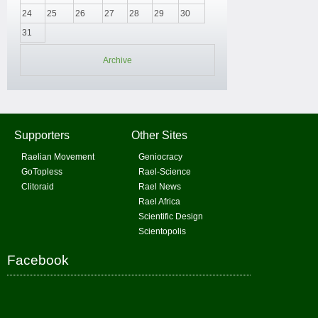
24
25
26
27
28
29
30
31
Archive
Supporters
Other Sites
Raelian Movement
Geniocracy
GoTopless
Rael-Science
Clitoraid
Rael News
Rael Africa
Scientific Design
Scientopolis
Facebook