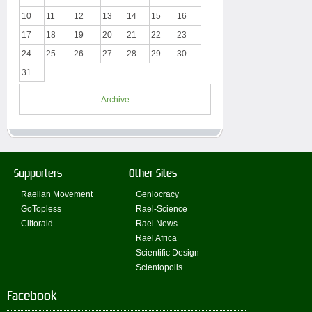
10
11
12
13
14
15
16
17
18
19
20
21
22
23
24
25
26
27
28
29
30
31
Archive
Supporters
Other Sites
Raelian Movement
Geniocracy
GoTopless
Rael-Science
Clitoraid
Rael News
Rael Africa
Scientific Design
Scientopolis
Facebook