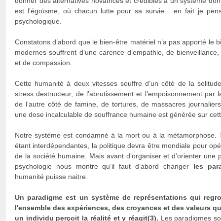
donner des alternatives novatrices et crédibles à un système do
est l’égoïsme, où chacun lutte pour sa survie... en fait je pen
psychologique.
Constatons d’abord que le bien-être matériel n’a pas apporté le b
modernes souffrent d’une carence d’empathie, de bienveillance, 
et de compassion.
Cette humanité à deux vitesses souffre d’un côté de la solitud
stress destructeur, de l’abrutissement et l’empoisonnement par la
de l’autre côté de famine, de tortures, de massacres journalier
une dose incalculable de souffrance humaine est générée sur cett
Notre système est condamné à la mort ou à la métamorphose. To
étant interdépendantes, la politique devra être mondiale pour o
de la société humaine. Mais avant d’organiser et d’orienter une 
psychologie nous montre qu’il faut d’abord changer
les par
humanité puisse naitre.
Un paradigme est un système de représentations qui reg
l'ensemble des expériences, des croyances et des valeurs qu
un individu perçoit la réalité et y réagit(3).
Les paradigmes son