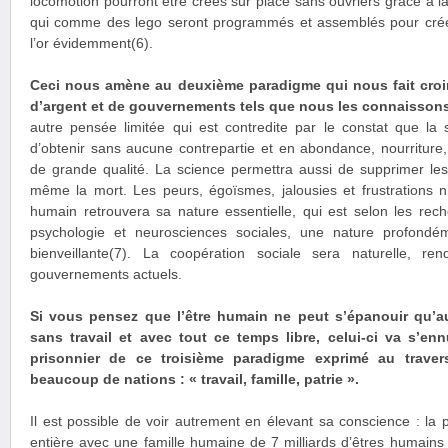
locomotion pourront être crées sur place sans ouvriers grâce à
qui comme des lego seront programmés et assemblés pour crée
l’or évidemment(6).
Ceci nous amène au deuxième paradigme qui nous fait cro
d’argent et de gouvernements tels que nous les connaissons
autre pensée limitée qui est contredite par le constat que la
d’obtenir sans aucune contrepartie et en abondance, nourriture
de grande qualité. La science permettra aussi de supprimer les s
même la mort. Les peurs, égoïsmes, jalousies et frustrations n’a
humain retrouvera sa nature essentielle, qui est selon les rec
psychologie et neurosciences sociales, une nature profond
bienveillante(7). La coopération sociale sera naturelle, re
gouvernements actuels.
Si vous pensez que l’être humain ne peut s’épanouir qu’au
sans travail et avec tout ce temps libre, celui-ci va s’en
prisonnier de ce troisième paradigme exprimé au travers
beaucoup de nations : « travail, famille, patrie ».
Il est possible de voir autrement en élevant sa conscience : la pa
entière avec une famille humaine de 7 milliards d’êtres humains o