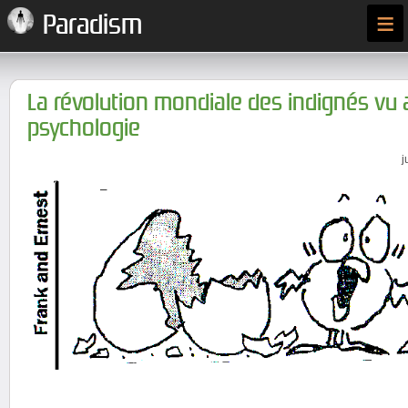
≡
Paradism
La révolution mondiale des indignés vu a
psychologie
j