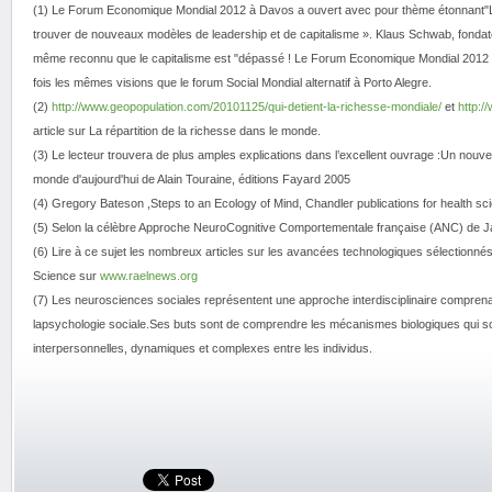
(1) Le Forum Economique Mondial 2012 à Davos a ouvert avec pour thème étonnant"L
trouver de nouveaux modèles de leadership et de capitalisme ». Klaus Schwab, fondat
même reconnu que le capitalisme est "dépassé ! Le Forum Economique Mondial 2012 à 
fois les mêmes visions que le forum Social Mondial alternatif à Porto Alegre.
(2)
http://www.geopopulation.com/20101125/qui-detient-la-richesse-mondiale/
et
http:/
article sur La répartition de la richesse dans le monde.
(3) Le lecteur trouvera de plus amples explications dans l’excellent ouvrage :Un nou
monde d'aujourd'hui de Alain Touraine, éditions Fayard 2005
(4) Gregory Bateson ,Steps to an Ecology of Mind, Chandler publications for health sc
(5) Selon la célèbre Approche NeuroCognitive Comportementale française (ANC) de J
(6) Lire à ce sujet les nombreux articles sur les avancées technologiques sélectionnés
Science sur
www.raelnews.org
(7) Les neurosciences sociales représentent une approche interdisciplinaire comprenan
lapsychologie sociale.Ses buts sont de comprendre les mécanismes biologiques qui so
interpersonnelles, dynamiques et complexes entre les individus.