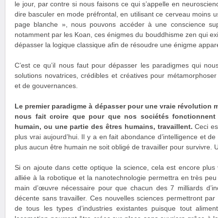
le jour, par contre si nous faisons ce qui s’appelle en neuroscien
dire basculer en mode préfrontal, en utilisant ce cerveau moins usi
page blanche », nous pouvons accéder à une conscience supér
notamment par les Koan, ces énigmes du bouddhisme zen qui exi
dépasser la logique classique afin de résoudre une énigme appa
C’est ce qu’il nous faut pour dépasser les paradigmes qui no
solutions novatrices, crédibles et créatives pour métamorphos
et de gouvernances.
Le premier paradigme à dépasser pour une vraie révolution m
nous fait croire que pour que nos sociétés fonctionnent i
humain, ou une partie des êtres humains, travaillent.
Ceci est
plus vrai aujourd’hui. Il y a en fait abondance d’intelligence et d
plus aucun être humain ne soit obligé de travailler pour survivre. U
Si on ajoute dans cette optique la science, cela est encore plus vrai
alliée à la robotique et la nanotechnologie permettra en très peu
main d’œuvre nécessaire pour que chacun des 7 milliards d’ind
décente sans travailler. Ces nouvelles sciences permettront par 
de tous les types d’industries existantes puisque tout alime