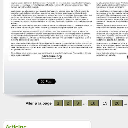
Aller à la page
1
2
3
...
18
19
20
..
Articles