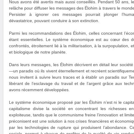
Nous avons été avertis mais aussi conseillés. Pendant 50 ans, le
relâche pour diffuser les messages des Élohim à travers le monde
Persister à ignorer ces messages pourrait plonger l’hum
dévastatrice, pouvant conduire à son extinction.
Parmi les recommandations des Élohim, celles concernant l’éc
étant essentielles. Le système économique est au cœur des 
confrontés, étroitement lié à la militarisation, à la surpopulation,
et biologique de notre planète.
Dans leurs messages, les Élohim décrivent en détail leur socié
—un paradis où ils vivent éternellement et recréent scientifiqueme
nous invitent à suivre leurs traces et à établir un paradis sur 
libérant de l’esclavage du travail et de l’argent grâce aux te
avons récemment développées.
Le système économique proposé par les Élohim n’est ni le capit
capitalisme divise la société en concentrant les richesses e
exploiteuse, tandis que le communisme freine l’innovation et limite
préconisent est une solution à nos crises financières et économiq
par les technologies de rupture qui produisent l’abondance. Ce
sociale, permet à chacun de profiter de la qualité de vie rendue