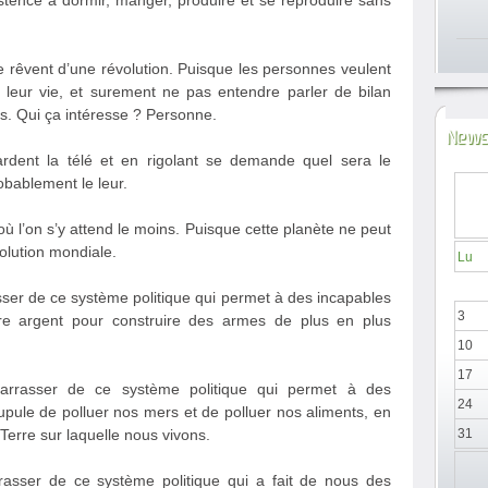
istence à dormir, manger, produire et se reproduire sans
 rêvent d’une révolution. Puisque les personnes veulent
leur vie, et surement ne pas entendre parler de bilan
s. Qui ça intéresse ? Personne.
News
ardent la télé et en rigolant se demande quel sera le
bablement le leur.
a où l’on s’y attend le moins. Puisque cette planète ne peut
olution mondiale.
Lu
asser de ce système politique qui permet à des incapables
3
notre argent pour construire des armes de plus en plus
10
17
barrasser de ce système politique qui permet à des
24
upule de polluer nos mers et de polluer nos aliments, en
 Terre sur laquelle nous vivons.
31
rrasser de ce système politique qui a fait de nous des