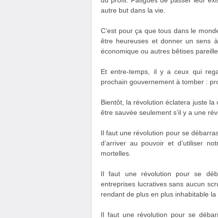
du profit. Fatigués de passer leur ex
autre but dans la vie.
C’est pour ça que tous dans le monde
être heureuses et donner un sens à 
économique ou autres bêtises pareille
Et entre-temps, il y a ceux qui reg
prochain gouvernement à tomber : pro
Bientôt, la révolution éclatera juste l
être sauvée seulement s’il y a une rév
Il faut une révolution pour se débarr
d’arriver au pouvoir et d’utiliser 
mortelles.
Il faut une révolution pour se dé
entreprises lucratives sans aucun scr
rendant de plus en plus inhabitable la
Il faut une révolution pour se déba