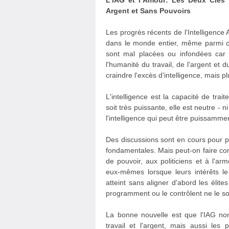
L’IAG et l’Amour: Les Deux Clés
Argent et Sans Pouvoirs
Les progrès récents de l'Intelligence 
dans le monde entier, même parmi ceu
sont mal placées ou infondées car l
l'humanité du travail, de l'argent et 
craindre l'excès d'intelligence, mais 
L'intelligence est la capacité de trai
soit très puissante, elle est neutre - 
l'intelligence qui peut être puissam
Des discussions sont en cours pour pr
fondamentales. Mais peut-on faire co
de pouvoir, aux politiciens et à l'arm
eux-mêmes lorsque leurs intérêts le 
atteint sans aligner d'abord les élite
programment ou le contrôlent ne le so
La bonne nouvelle est que l'IAG non
travail et l'argent, mais aussi le