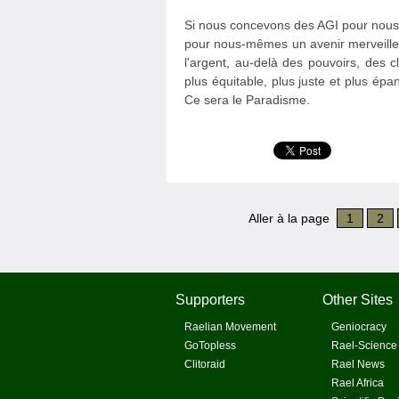
Si nous concevons des AGI pour nous 
pour nous-mêmes un avenir merveilleu
l'argent, au-delà des pouvoirs, des c
plus équitable, plus juste et plus é
Ce sera le Paradisme.
Aller à la page
1
2
Supporters
Other Sites
Raelian Movement
Geniocracy
GoTopless
Rael-Science
Clitoraid
Rael News
Rael Africa