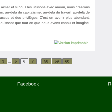
aimer et si nous les utilisons avec amour, nous créerons
x au-delà du capitalisme, au-delà du travail, au-delà de
lasses et des privilèges. C'est un avenir plus abondant,
panouissant que tout ce que nous avons connu et imaginé.
3
...
5
6
7
...
58
59
60
Facebook
R