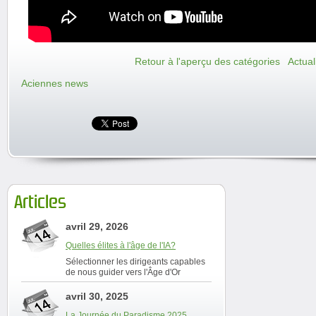
Retour à l'aperçu des catégories
Actual
Aciennes news
Articles
avril 29, 2026
Quelles élites à l'âge de l'IA?
Sélectionner les dirigeants capables
de nous guider vers l'Âge d'Or
avril 30, 2025
La Journée du Paradisme 2025