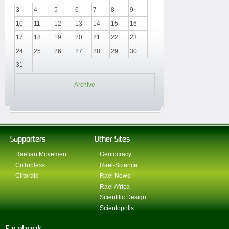
3
4
5
6
7
8
9
10
11
12
13
14
15
16
17
18
19
20
21
22
23
24
25
26
27
28
29
30
31
Archive
Supporters
Other Sites
Raelian Movement
Geniocracy
GoTopless
Rael-Science
Clitoraid
Rael News
Rael Africa
Scientific Design
Scientopolis
Facebook