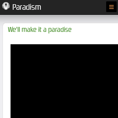
≡
Paradism
We'll make it a paradise