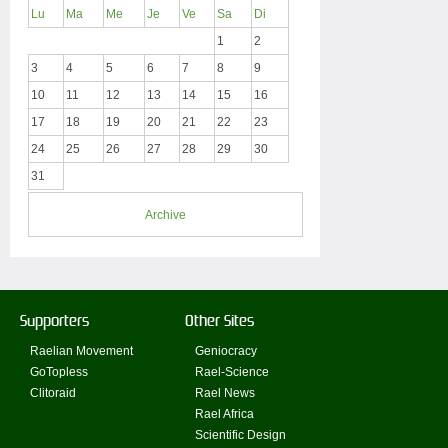
Lu
Ma
Me
Je
Ve
Sa
Di
1
2
3
4
5
6
7
8
9
10
11
12
13
14
15
16
17
18
19
20
21
22
23
24
25
26
27
28
29
30
31
Archive
Supporters
Other Sites
Raelian Movement
Geniocracy
GoTopless
Rael-Science
Clitoraid
Rael News
Rael Africa
Scientific Design