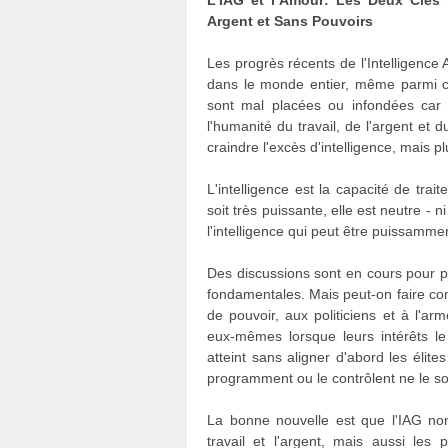
L’IAG et l’Amour: Les Deux Clés
Argent et Sans Pouvoirs
Les progrès récents de l'Intelligence 
dans le monde entier, même parmi ceu
sont mal placées ou infondées car l
l'humanité du travail, de l'argent et 
craindre l'excès d'intelligence, mais 
L'intelligence est la capacité de trai
soit très puissante, elle est neutre - 
l'intelligence qui peut être puissam
Des discussions sont en cours pour pr
fondamentales. Mais peut-on faire co
de pouvoir, aux politiciens et à l'arm
eux-mêmes lorsque leurs intérêts le 
atteint sans aligner d'abord les élite
programment ou le contrôlent ne le so
La bonne nouvelle est que l'IAG non
travail et l'argent, mais aussi le