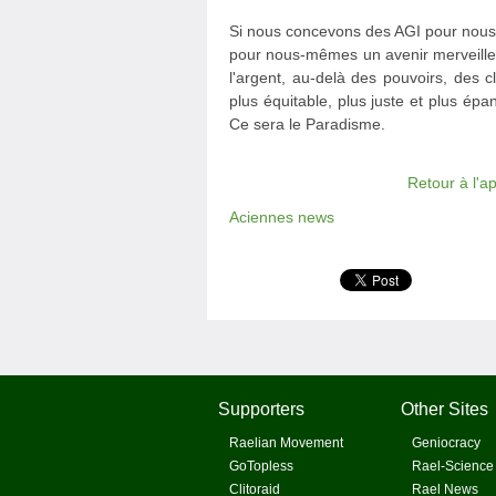
Si nous concevons des AGI pour nous 
pour nous-mêmes un avenir merveilleu
l'argent, au-delà des pouvoirs, des c
plus équitable, plus juste et plus é
Ce sera le Paradisme.
Retour à l'a
Aciennes news
Supporters
Other Sites
Raelian Movement
Geniocracy
GoTopless
Rael-Science
Clitoraid
Rael News