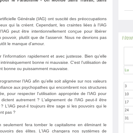
 pour le Paradisme - Un Monde Sans Travail, Sans
Artificielle Générale (IAG) ont suscité des préoccupations
x qui la créent. Cependant, les craintes liées à l'IAG
'IAG peut être intentionnellement conçue pour libérer
News
du pouvoir, plutôt que de l'asservir. Nous ne devrions pas
plutôt le manque d'amour.
ter l'information rapidement et avec justesse. Bien qu'elle
ni intrinsèquement bonne ni mauvaise. C'est l'utilisation de
ment bonne ou puissamment mauvaise.
Lu
ogrammer l'IAG afin qu'elle soit alignée sur nos valeurs
3
nfiance aux psychopathes qui encombrent nos structures
ée, pour respecter l'utilisation appropriée de l'IAG pour
10
dictent autrement ? L'alignement de l'IAG peut-il être
17
s ? L'IAG peut-il toujours être sage si les pouvoirs qui le
24
nt pas ?
31
 seulement fera tomber le capitalisme en éliminant le
s pouvoirs des élites. L'IAG changera nos systèmes de