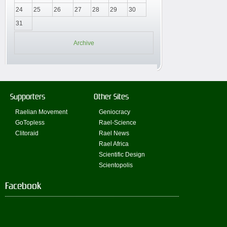
24
25
26
27
28
29
30
31
Archive
Supporters
Other Sites
Raelian Movement
Geniocracy
GoTopless
Rael-Science
Clitoraid
Rael News
Rael Africa
Scientific Design
Scientopolis
Facebook