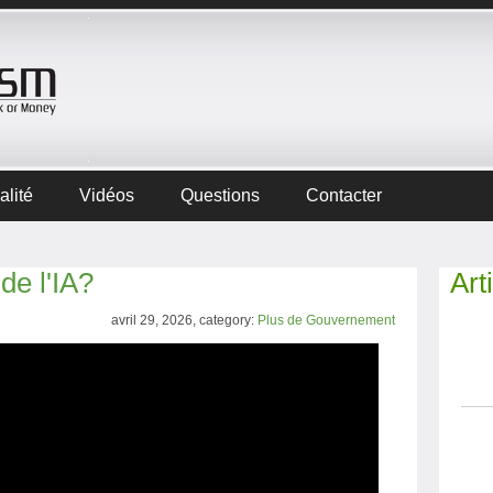
alité
Vidéos
Questions
Contacter
 de l'IA?
Art
avril 29, 2026, category:
Plus de Gouvernement