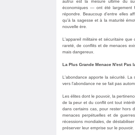
autrui est la mesure ultime du suc
économiques — ont été largement fa
répondre. Beaucoup d'entre elles aff
qu'à la sagesse et à la maturité émo
nouvelle ère.
L'appareil militaire et sécuritaire que
rareté, de conflits et de menaces exis
mais dangereux.
La Plus Grande Menace N'est Pas l
L'abondance apporte la sécurité. La sé
vers l'abondance ne se fait pas automa
Les élites dont le pouvoir, la pertinen
de la peur et du conflit ont tout intér
dans certains cas, pour rester hors 
menaces perpétuelles et de guerres
récessions mondiales, de déstabiliser 
préserver leur emprise sur le pouvoir.