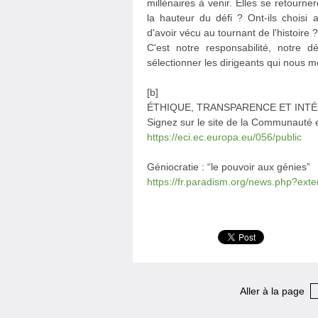
millénaires à venir. Elles se retourn
la hauteur du défi ? Ont-ils choisi 
d'avoir vécu au tournant de l'histoire ?
C'est notre responsabilité, notre d
sélectionner les dirigeants qui nous m
[b]
ÉTHIQUE, TRANSPARENCE ET INTÉ
Signez sur le site de la Communauté 
https://eci.ec.europa.eu/056/public
Géniocratie : “le pouvoir aux génies”
https://fr.paradism.org/news.php?ext
Aller à la page