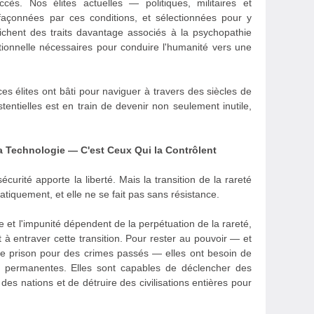
cès. Nos élites actuelles — politiques, militaires et
çonnées par ces conditions, et sélectionnées pour y
ichent des traits davantage associés à la psychopathie
tionnelle nécessaires pour conduire l'humanité vers une
 ces élites ont bâti pour naviguer à travers des siècles de
tentielles est en train de devenir non seulement inutile,
a Technologie — C'est Ceux Qui la Contrôlent
curité apporte la liberté. Mais la transition de la rareté
tiquement, et elle ne se fait pas sans résistance.
ce et l'impunité dépendent de la perpétuation de la rareté,
êt à entraver cette transition. Pour rester au pouvoir — et
de prison pour des crimes passés — elles ont besoin de
 permanentes. Elles sont capables de déclencher des
des nations et de détruire des civilisations entières pour