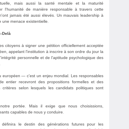
ctuelle, mais aussi la santé mentale et la maturité
er l'humanité de manière responsable à travers cette
x n'ont jamais été aussi élevés. Un mauvais leadership à
tue une menace existentielle.
u-Delà
es citoyens à signer une pétition officiellement acceptée
n, appelant l'institution à inscrire à son ordre du jour la
'intégrité personnelle et de l'aptitude psychologique des
.
eu européen — c'est un enjeu mondial. Les responsables
entier recevront des propositions formelles et des
critères selon lesquels les candidats politiques sont
 notre portée. Mais il exige que nous choisissions,
igeants capables de nous y conduire.
définira le destin des générations futures pour les