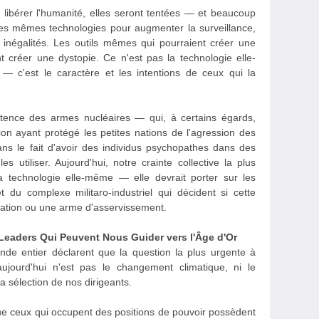
 libérer l'humanité, elles seront tentées — et beaucoup
es mêmes technologies pour augmenter la surveillance,
s inégalités. Les outils mêmes qui pourraient créer une
 créer une dystopie. Ce n'est pas la technologie elle-
— c'est le caractère et les intentions de ceux qui la
stence des armes nucléaires — qui, à certains égards,
ion ayant protégé les petites nations de l'agression des
ns le fait d'avoir des individus psychopathes dans des
s utiliser. Aujourd'hui, notre crainte collective la plus
a technologie elle-même — elle devrait porter sur les
du complexe militaro-industriel qui décident si cette
ération ou une arme d'asservissement.
s Leaders Qui Peuvent Nous Guider vers l'Âge d'Or
nde entier déclarent que la question la plus urgente à
aujourd'hui n'est pas le changement climatique, ni le
 sélection de nos dirigeants.
ue ceux qui occupent des positions de pouvoir possèdent