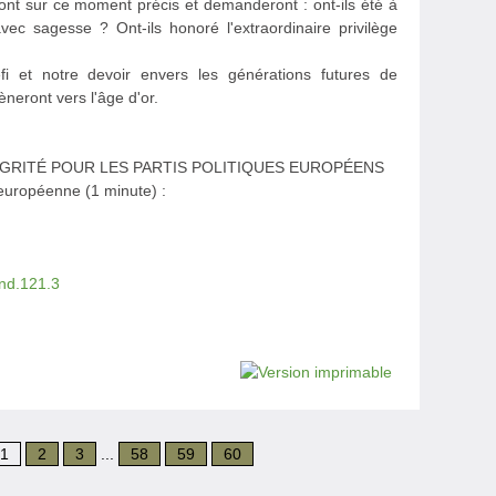
eront sur ce moment précis et demanderont : ont-ils été à
avec sagesse ? Ont-ils honoré l'extraordinaire privilège
éfi et notre devoir envers les générations futures de
èneront vers l'âge d'or.
GRITÉ POUR LES PARTIS POLITIQUES EUROPÉENS
européenne (1 minute) :
end.121.3
1
2
3
...
58
59
60