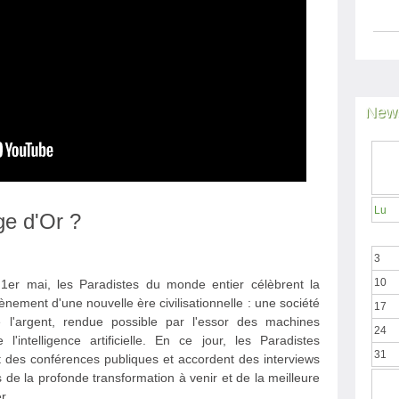
News
Lu
Âge d'Or ?
3
10
r mai, les Paradistes du monde entier célèbrent la
ement d'une nouvelle ère civilisationnelle : une société
17
de l'argent, rendue possible par l'essor des machines
24
 l'intelligence artificielle. En ce jour, les Paradistes
31
 des conférences publiques et accordent des interviews
 de la profonde transformation à venir et de la meilleure
r.