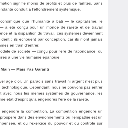
on signifie moins de profits et plus de faillites. Sans
endante conduit à l'effondrement systémique.
économique que l'humanité a bâti — le capitalisme, le
s — a été conçu pour un monde de rareté et de travail
ce et la disparition du travail, ces systèmes deviennent
ident ; ils échouent par conception, car ils n'ont jamais
mes en train d'entrer.
dèle de société — conçu pour l'ère de l'abondance, où
ssaires à une vie humaine épanouie.
e Main — Mais Pas Garanti
el âge d'or. Un paradis sans travail ni argent n'est plus
ité technologique. Cependant, nous ne pouvons pas entrer
nt avec nous les mêmes systèmes de gouvernance, les
e état d'esprit qu'a engendrés l'ère de la rareté.
r engendre la compétition. La compétition engendre un
qui prospère dans des environnements où l'empathie est un
pensée, et où l'exercice du pouvoir et du contrôle sur