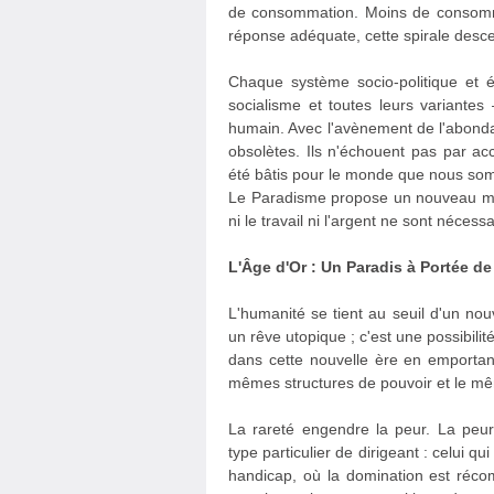
de consommation. Moins de consommati
réponse adéquate, cette spirale desc
Chaque système socio-politique et 
socialisme et toutes leurs variante
humain. Avec l'avènement de l'abondan
obsolètes. Ils n'échouent pas par acc
été bâtis pour le monde que nous som
Le Paradisme propose un nouveau mo
ni le travail ni l'argent ne sont néce
L'Âge d'Or : Un Paradis à Portée d
L'humanité se tient au seuil d'un nouv
un rêve utopique ; c'est une possibil
dans cette nouvelle ère en emporta
mêmes structures de pouvoir et le mêm
La rareté engendre la peur. La peu
type particulier de dirigeant : celui 
handicap, où la domination est récom