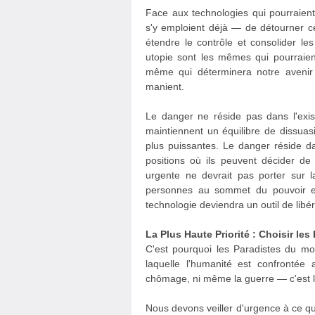
Face aux technologies qui pourraient
s'y emploient déjà — de détourner c
étendre le contrôle et consolider le
utopie sont les mêmes qui pourraient
même qui déterminera notre avenir 
manient.
Le danger ne réside pas dans l'exi
maintiennent un équilibre de dissuas
plus puissantes. Le danger réside da
positions où ils peuvent décider de le
urgente ne devrait pas porter sur l
personnes au sommet du pouvoir et 
technologie deviendra un outil de lib
La Plus Haute Priorité : Choisir le
C'est pourquoi les Paradistes du mo
laquelle l'humanité est confrontée 
chômage, ni même la guerre — c'est la
Nous devons veiller d'urgence à ce q