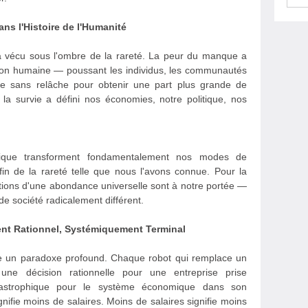
ans l'Histoire de l'Humanité
 a vécu sous l'ombre de la rareté. La peur du manque a
tion humaine — poussant les individus, les communautés
nce sans relâche pour obtenir une part plus grande de
r la survie a défini nos économies, notre politique, nos
robotique transforment fondamentalement nos modes de
fin de la rareté telle que nous l'avons connue. Pour la
ditions d'une abondance universelle sont à notre portée —
 de société radicalement différent.
nt Rationnel, Systémiquement Terminal
elle un paradoxe profound. Chaque robot qui remplace un
 une décision rationnelle pour une entreprise prise
catastrophique pour le système économique dans son
ifie moins de salaires. Moins de salaires signifie moins