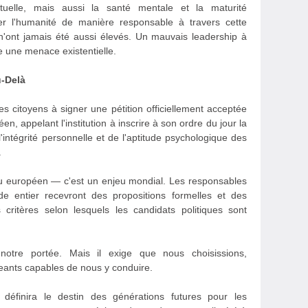
ctuelle, mais aussi la santé mentale et la maturité
er l'humanité de manière responsable à travers cette
x n'ont jamais été aussi élevés. Un mauvais leadership à
tue une menace existentielle.
u-Delà
es citoyens à signer une pétition officiellement acceptée
n, appelant l'institution à inscrire à son ordre du jour la
'intégrité personnelle et de l'aptitude psychologique des
.
eu européen — c'est un enjeu mondial. Les responsables
entier recevront des propositions formelles et des
critères selon lesquels les candidats politiques sont
 notre portée. Mais il exige que nous choisissions,
igeants capables de nous y conduire.
définira le destin des générations futures pour les