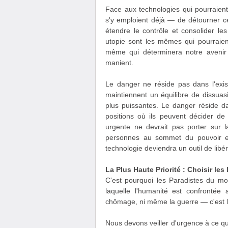
Face aux technologies qui pourraient
s'y emploient déjà — de détourner c
étendre le contrôle et consolider le
utopie sont les mêmes qui pourraient
même qui déterminera notre avenir 
manient.
Le danger ne réside pas dans l'exi
maintiennent un équilibre de dissuas
plus puissantes. Le danger réside da
positions où ils peuvent décider de le
urgente ne devrait pas porter sur l
personnes au sommet du pouvoir et 
technologie deviendra un outil de lib
La Plus Haute Priorité : Choisir le
C'est pourquoi les Paradistes du mo
laquelle l'humanité est confrontée 
chômage, ni même la guerre — c'est la
Nous devons veiller d'urgence à ce q