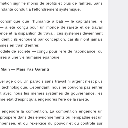
on signifie moins de profits et plus de faillites. Sans
endante conduit à l'effondrement systémique.
économique que l'humanité a bâti — le capitalisme, le
s — a été conçu pour un monde de rareté et de travail
ce et la disparition du travail, ces systèmes deviennent
ident ; ils échouent par conception, car ils n'ont jamais
mes en train d'entrer.
dèle de société — conçu pour l'ère de l'abondance, où
ssaires à une vie humaine épanouie.
e Main — Mais Pas Garanti
el âge d'or. Un paradis sans travail ni argent n'est plus
ité technologique. Cependant, nous ne pouvons pas entrer
nt avec nous les mêmes systèmes de gouvernance, les
e état d'esprit qu'a engendrés l'ère de la rareté.
r engendre la compétition. La compétition engendre un
qui prospère dans des environnements où l'empathie est un
pensée, et où l'exercice du pouvoir et du contrôle sur