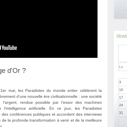
News
Lu
Âge d'Or ?
3
10
r mai, les Paradistes du monde entier célèbrent la
ement d'une nouvelle ère civilisationnelle : une société
17
de l'argent, rendue possible par l'essor des machines
24
 l'intelligence artificielle. En ce jour, les Paradistes
31
 des conférences publiques et accordent des interviews
 de la profonde transformation à venir et de la meilleure
r.