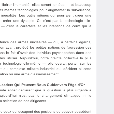
 libérer l'humanité, elles seront tentées — et beaucoup
es mêmes technologies pour augmenter la surveillance,
s inégalités. Les outils mêmes qui pourraient créer une
 créer une dystopie. Ce n'est pas la technologie elle-
— c'est le caractère et les intentions de ceux qui la
stence des armes nucléaires — qui, à certains égards,
ion ayant protégé les petites nations de l'agression des
ns le fait d'avoir des individus psychopathes dans des
s utiliser. Aujourd'hui, notre crainte collective la plus
a technologie elle-même — elle devrait porter sur les
du complexe militaro-industriel qui décident si cette
ération ou une arme d'asservissement.
s Leaders Qui Peuvent Nous Guider vers l'Âge d'Or
nde entier déclarent que la question la plus urgente à
aujourd'hui n'est pas le changement climatique, ni le
 sélection de nos dirigeants.
ue ceux qui occupent des positions de pouvoir possèdent