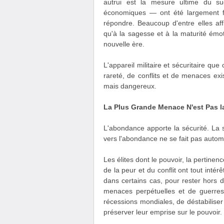
autrui est la mesure ultime du suc
économiques — ont été largement fa
répondre. Beaucoup d'entre elles aff
qu'à la sagesse et à la maturité émo
nouvelle ère.
L'appareil militaire et sécuritaire que
rareté, de conflits et de menaces exis
mais dangereux.
La Plus Grande Menace N'est Pas l
L'abondance apporte la sécurité. La sé
vers l'abondance ne se fait pas automa
Les élites dont le pouvoir, la pertinen
de la peur et du conflit ont tout intér
dans certains cas, pour rester hors 
menaces perpétuelles et de guerres
récessions mondiales, de déstabiliser 
préserver leur emprise sur le pouvoir.