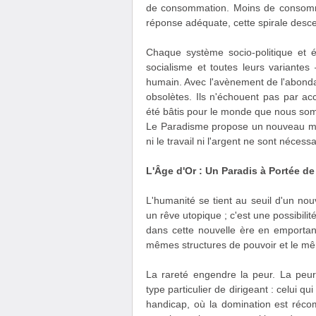
de consommation. Moins de consommati
réponse adéquate, cette spirale desc
Chaque système socio-politique et 
socialisme et toutes leurs variante
humain. Avec l'avènement de l'abondan
obsolètes. Ils n'échouent pas par acc
été bâtis pour le monde que nous som
Le Paradisme propose un nouveau mo
ni le travail ni l'argent ne sont néce
L'Âge d'Or : Un Paradis à Portée d
L'humanité se tient au seuil d'un nouv
un rêve utopique ; c'est une possibil
dans cette nouvelle ère en emporta
mêmes structures de pouvoir et le mêm
La rareté engendre la peur. La peu
type particulier de dirigeant : celui 
handicap, où la domination est récom