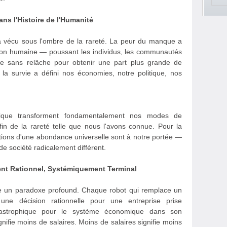
ans l'Histoire de l'Humanité
 a vécu sous l'ombre de la rareté. La peur du manque a
tion humaine — poussant les individus, les communautés
nce sans relâche pour obtenir une part plus grande de
r la survie a défini nos économies, notre politique, nos
robotique transforment fondamentalement nos modes de
fin de la rareté telle que nous l'avons connue. Pour la
ditions d'une abondance universelle sont à notre portée —
 de société radicalement différent.
nt Rationnel, Systémiquement Terminal
elle un paradoxe profound. Chaque robot qui remplace un
 une décision rationnelle pour une entreprise prise
catastrophique pour le système économique dans son
ifie moins de salaires. Moins de salaires signifie moins