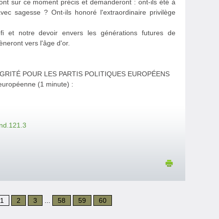
eront sur ce moment précis et demanderont : ont-ils été à
avec sagesse ? Ont-ils honoré l'extraordinaire privilège
éfi et notre devoir envers les générations futures de
èneront vers l'âge d'or.
GRITÉ POUR LES PARTIS POLITIQUES EUROPÉENS
européenne (1 minute) :
end.121.3
1
2
3
...
58
59
60