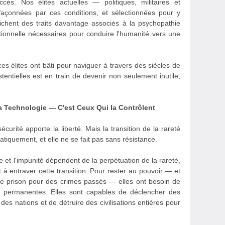
cès. Nos élites actuelles — politiques, militaires et
çonnées par ces conditions, et sélectionnées pour y
ichent des traits davantage associés à la psychopathie
tionnelle nécessaires pour conduire l'humanité vers une
 ces élites ont bâti pour naviguer à travers des siècles de
tentielles est en train de devenir non seulement inutile,
a Technologie — C'est Ceux Qui la Contrôlent
curité apporte la liberté. Mais la transition de la rareté
tiquement, et elle ne se fait pas sans résistance.
ce et l'impunité dépendent de la perpétuation de la rareté,
êt à entraver cette transition. Pour rester au pouvoir — et
de prison pour des crimes passés — elles ont besoin de
 permanentes. Elles sont capables de déclencher des
des nations et de détruire des civilisations entières pour