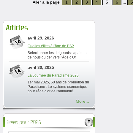
Aller à la page
1
2
3
4
5
6
...
5
Articles
avril 29, 2026
Quelles élites à l'âge de l'IA?
Sélectionner les dirigeants capables
de nous guider vers l'Âge d'Or
avril 30, 2025
La Journée du Paradisme 2025
1er mai 2025, 50 ans de promotion du
Paradisme : Le système économique
pour l'âge d'or de l'humanité.
More...
News pour 2026