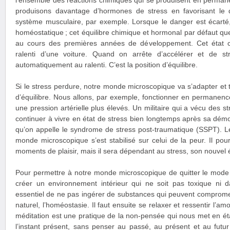
l’ensemble des réactions chimiques qui se produisent en perman
produisons davantage d’hormones de stress en favorisant le 
système musculaire, par exemple. Lorsque le danger est écarté,
homéostatique ; cet équilibre chimique et hormonal par défaut que 
au cours des premières années de développement. Cet état c
ralenti d’une voiture. Quand on arrête d’accélérer et de str
automatiquement au ralenti. C’est la position d’équilibre.
Si le stress perdure, notre monde microscopique va s’adapter et 
d’équilibre. Nous allons, par exemple, fonctionner en permanence
une pression artérielle plus élevés. Un militaire qui a vécu des s
continuer à vivre en état de stress bien longtemps après sa démobi
qu’on appelle le syndrome de stress post-traumatique (SSPT). L
monde microscopique s’est stabilisé sur celui de la peur. Il pou
moments de plaisir, mais il sera dépendant au stress, son nouvel ét
Pour permettre à notre monde microscopique de quitter le mode op
créer un environnement intérieur qui ne soit pas toxique ni da
essentiel de ne pas ingérer de substances qui peuvent compromet
naturel, l’homéostasie. Il faut ensuite se relaxer et ressentir l’
méditation est une pratique de la non-pensée qui nous met en éta
l’instant présent, sans penser au passé, au présent et au futu