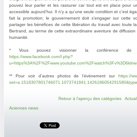
pouvez leur parler et les rassurer car tout est en place pour un
accessible aujourd’hui. Il n’y a qu’une seule condition et c’est é
fait la promotion; le gouvernement doit s’engager sur cette v
partager les bénéfices de cette libération du travail avec toute l
Bertrand, au terme de cette extraordinaire aventure de diffusion
humanité.
* Vous pouvez visionner la conférence de p
https://www.facebook.com/l.php?
u=https%3A%2F%2Fwww.youtube.com%2Fwatch%3Fv%3D6klnw
** Pour voir d’autres photos de l’événement sur
https://w
set=a.1518307801746071.1073741841.1426186054291580&typ
Retour à l'aperçu des catégories
Actual
Aciennes news