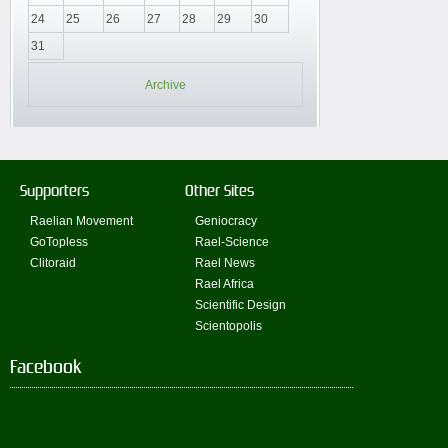
24
25
26
27
28
29
30
31
Archive
Supporters
Other Sites
Raelian Movement
Geniocracy
GoTopless
Rael-Science
Clitoraid
Rael News
Rael Africa
Scientific Design
Scientopolis
Facebook