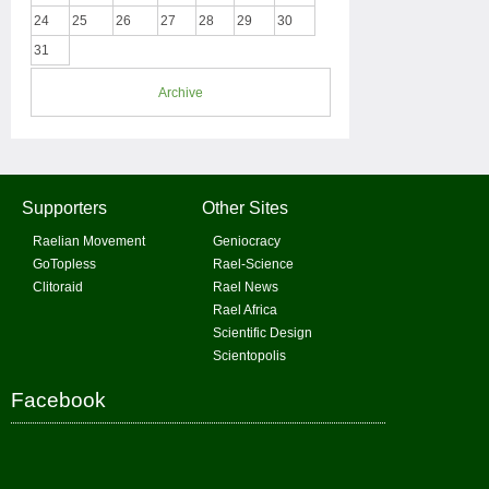
24
25
26
27
28
29
30
31
Archive
Supporters
Other Sites
Raelian Movement
Geniocracy
GoTopless
Rael-Science
Clitoraid
Rael News
Rael Africa
Scientific Design
Scientopolis
Facebook