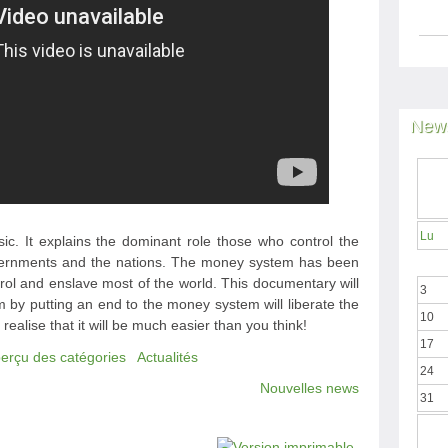
News
Lu
sic. It explains the dominant role those who control the
vernments and the nations. The money system has been
trol and enslave most of the world. This documentary will
3
 by putting an end to the money system will liberate the
10
ealise that it will be much easier than you think!
17
perçu des catégories
Actualités
24
Nouvelles news
31