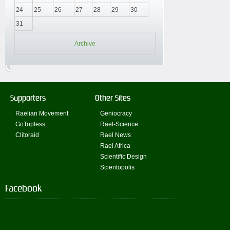
24
25
26
27
28
29
30
31
Archive
Supporters
Other Sites
Raelian Movement
Geniocracy
GoTopless
Rael-Science
Clitoraid
Rael News
Rael Africa
Scientific Design
Scientopolis
Facebook