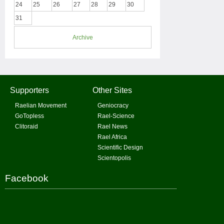
24
25
26
27
28
29
30
31
Archive
Supporters
Other Sites
Raelian Movement
Geniocracy
GoTopless
Rael-Science
Clitoraid
Rael News
Rael Africa
Scientific Design
Scientopolis
Facebook