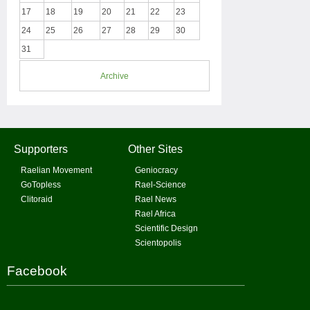
17
18
19
20
21
22
23
24
25
26
27
28
29
30
31
Archive
Supporters
Other Sites
Raelian Movement
Geniocracy
GoTopless
Rael-Science
Clitoraid
Rael News
Rael Africa
Scientific Design
Scientopolis
Facebook