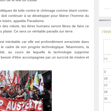
ion de la fête du travail.
litiques de lutte contre le chômage comme étant contre-
ie doit continuer à se développer pour libérer l’homme du
de loisirs, appelée Paradisme.
r des robots, les êtres humains seront libres de faire ce
News
du plaisir. Ce sera un véritable paradis sur terre.
 est inévitable car elle est profondément enracinée dans
s le cadre de son progrès technologique. Néanmoins, la
ciété, au cours de laquelle la technologie supprime
 besoin d'être accompagnée par un surcroit de misère et
Lu
3
10
17
24
31