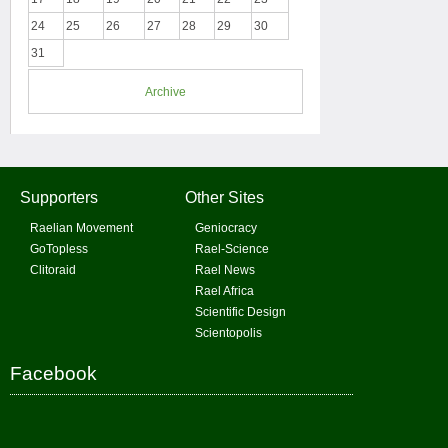
24
25
26
27
28
29
30
31
Archive
Supporters
Other Sites
Raelian Movement
Geniocracy
GoTopless
Rael-Science
Clitoraid
Rael News
Rael Africa
Scientific Design
Scientopolis
Facebook