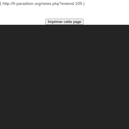
( http://fr.paradism.org/news.php?extend.109 )