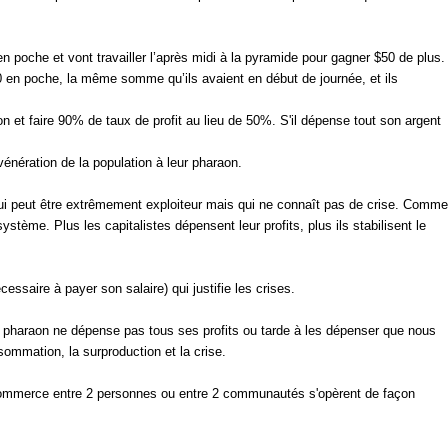
 en poche et vont travailler l’après midi à la pyramide pour gagner $50 de plus.
$100 en poche, la même somme qu’ils avaient en début de journée, et ils
ion et faire 90% de taux de profit au lieu de 50%. S'il dépense tout son argent
vénération de la population à leur pharaon.
 qui peut être extrêmement exploiteur mais qui ne connaît pas de crise. Comme
stème. Plus les capitalistes dépensent leur profits, plus ils stabilisent le
écessaire à payer son salaire) qui justifie les crises.
le pharaon ne dépense pas tous ses profits ou tarde à les dépenser que nous
ommation, la surproduction et la crise.
e commerce entre 2 personnes ou entre 2 communautés s'opèrent de façon