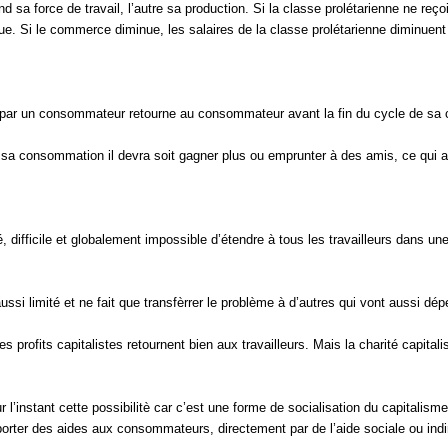
sa force de travail, l’autre sa production. Si la classe prolétarienne ne reçoit
. Si le commerce diminue, les salaires de la classe prolétarienne diminuent et 
sé par un consommateur retourne au consommateur avant la fin du cycle de s
sa consommation il devra soit gagner plus ou emprunter à des amis, ce qui au
é, difficile et globalement impossible d’étendre à tous les travailleurs dans un
t aussi limité et ne fait que transfèrrer le problème à d’autres qui vont aussi dé
les profits capitalistes retournent bien aux travailleurs. Mais la charité capital
 l’instant cette possibilitè car c’est une forme de socialisation du capitalism
pporter des aides aux consommateurs, directement par de l’aide sociale ou in