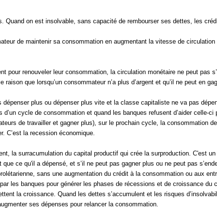
 Quand on est insolvable, sans capacité de rembourser ses dettes, les crédit
eur de maintenir sa consommation en augmentant la vitesse de circulation (g
pour renouveler leur consommation, la circulation monétaire ne peut pas s’a
e raison que lorsqu’un consommateur n’a plus d’argent et qu’il ne peut en gag
 dépenser plus ou dépenser plus vite et la classe capitaliste ne va pas dépens
rs d’un cycle de consommation et quand les banques refusent d’aider celle-ci 
eurs de travailler et gagner plus), sur le prochain cycle, la consommation de 
er. C’est la recession économique.
ement, la surracumulation du capital productif qui crée la surproduction. C'est
ue ce qu'il a dépensé, et s’il ne peut pas gagner plus ou ne peut pas s’endett
sse prolétarienne, sans une augmentation du crédit à la consommation ou aux 
 par les banques pour générer les phases de récessions et de croissance du cy
ent la croissance. Quand les dettes s’accumulent et les risques d’insolvabilit
oit augmenter ses dépenses pour relancer la consommation.