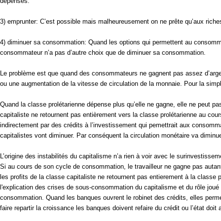
dépenses.
3) emprunter: C’est possible mais malheureusement on ne prête qu’aux riches.
4) diminuer sa consommation: Quand les options qui permettent au consommat
consommateur n’a pas d’autre choix que de diminuer sa consommation.
Le problème est que quand des consommateurs ne gagnent pas assez d’argent 
ou une augmentation de la vitesse de circulation de la monnaie. Pour la simpl
Quand la classe prolétarienne dépense plus qu’elle ne gagne, elle ne peut pas
capitaliste ne retournent pas entièrement vers la classe prolétarienne au cou
indirectement par des crédits à l’investissement qui pemettrait aux consommat
capitalistes vont diminuer. Par conséquent la circulation monétaire va diminu
L’origine des instabilités du capitalisme n’a rien à voir avec le surinvestiss
Si au cours de son cycle de consommation, le travailleur ne gagne pas autant q
les profits de la classe capitaliste ne retournent pas entierement à la cla
l'explication des crises de sous-consommation du capitalisme et du rôle joué
consommation. Quand les banques ouvrent le robinet des crédits, elles permett
faire repartir la croissance les banques doivent refaire du crédit ou l’état d