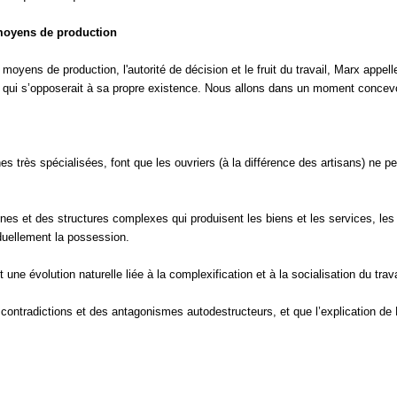
 moyens de production
moyens de production, l'autorité de décision et le fruit du travail, Marx appell
e qui s’opposerait à sa propre existence. Nous allons dans un moment concev
es très spécialisées, font que les ouvriers (à la différence des artisans) ne 
s et des structures complexes qui produisent les biens et les services, les tra
iduellement la possession.
 une évolution naturelle liée à la complexification et à la socialisation du tra
ontradictions et des antagonismes autodestructeurs, et que l’explication de Ma