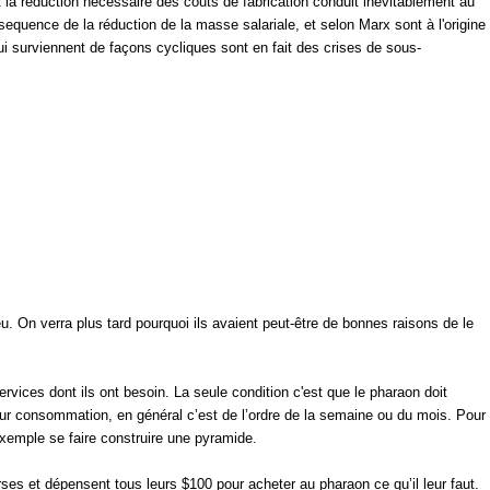
 et la réduction nécessaire des couts de fabrication conduit inévitablement au
quence de la réduction de la masse salariale, et selon Marx sont à l'origine
ui surviennent de façons cycliques sont en fait des crises de sous-
 On verra plus tard pourquoi ils avaient peut-être de bonnes raisons de le
ervices dont ils ont besoin. La seule condition c'est que le pharaon doit
ur consommation, en général c’est de l’ordre de la semaine ou du mois. Pour
exemple se faire construire une pyramide.
urses et dépensent tous leurs $100 pour acheter au pharaon ce qu’il leur faut.