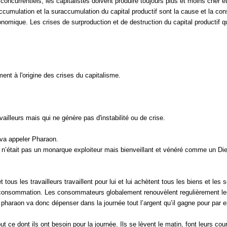
nt concurrentiels, les capitalistes doivent produire toujours plus et moins cher
mulation et la suraccumulation du capital productif sont la cause et la conse
nomique. Les crises de surproduction et de destruction du capital productif q
ment à l'origine des crises du capitalisme.
ailleurs mais qui ne génère pas d'instabilité ou de crise.
n va appeler Pharaon.
n’était pas un monarque exploiteur mais bienveillant et vénéré comme un Dieu.
us les travailleurs travaillent pour lui et lui achètent tous les biens et les s
la consommation. Les consommateurs globalement renouvèlent regulièrement le
e pharaon va donc dépenser dans la journée tout l’argent qu’il gagne pour par 
t ce dont ils ont besoin pour la journée. Ils se lèvent le matin, font leurs co