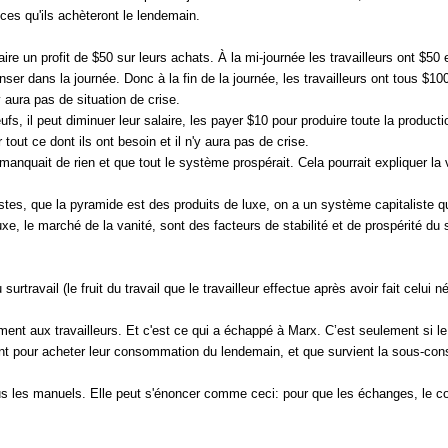
vices qu'ils achèteront le lendemain.
aire un profit de $50 sur leurs achats. À la mi-journée les travailleurs ont $50
penser dans la journée. Donc à la fin de la journée, les travailleurs ont tous 
 aura pas de situation de crise.
ufs, il peut diminuer leur salaire, les payer $10 pour produire toute la product
tout ce dont ils ont besoin et il n'y aura pas de crise.
anquait de rien et que tout le système prospérait. Cela pourrait expliquer la 
listes, que la pyramide est des produits de luxe, on a un système capitaliste
, le marché de la vanité, sont des facteurs de stabilité et de prospérité du sy
rtravail (le fruit du travail que le travailleur effectue après avoir fait celui n
ement aux travailleurs. Et c'est ce qui a échappé à Marx. C’est seulement si 
nt pour acheter leur consommation du lendemain, et que survient la sous-cons
s tous les manuels. Elle peut s'énoncer comme ceci: pour que les échanges, l