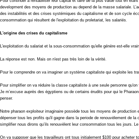
Pour continuer à rentabiliser leur capital et faire de la plus value tout en éta
development des moyens de production au depend de la masse salariale. L’accu
des instabilités et des crises systémiques du capitalisme et de son cycle éco
consommation qui résultent de l'exploitation du proletariat, les salariés.
L'origine des crises du capitalisme
L'exploitation du salariat et la sous-consommation qu'elle génère est-elle vrai
La réponse est non. Mais on n'est pas très loin de la vérité.
Pour le comprendre on va imaginer un système capitaliste qui exploite les trav
Pour simplifier on va réduire la classe capitaliste à une seule personne qu'o
Je m’excuse auprès des égyptiens ou de certains érudits pour qui le Pharaon 
penser.
Notre pharaon exploiteur imaginaire possède tous les moyens de production et to
dépenser tous les profits qu'il gagne dans la periode de renouvèlement de 
simplifier nous dirons qu’ils renouvèlent leur consommation tous les jours. L
On va supposer que les travailleurs ont tous initialement $100 pour acheter tou