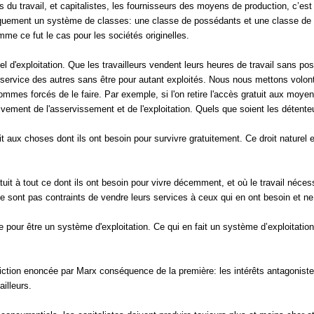
urs du travail, et capitalistes, les fournisseurs des moyens de production, c
tiquement un système de classes: une classe de possédants et une classe de dé
e ce fut le cas pour les sociétés originelles.
d'exploitation. Que les travailleurs vendent leurs heures de travail sans poss
 service des autres sans être pour autant exploités. Nous nous mettons volo
es forcés de le faire. Par exemple, si l'on retire l'accès gratuit aux moyens 
tivement de l'asservissement et de l'exploitation. Quels que soient les détente
roit aux choses dont ils ont besoin pour survivre gratuitement. Ce droit natur
it à tout ce dont ils ont besoin pour vivre décemment, et où le travail nécess
ne sont pas contraints de vendre leurs services à ceux qui en ont besoin et ne
pour être un système d'exploitation. Ce qui en fait un système d’exploitation, c
adiction enoncée par Marx conséquence de la première: les intérêts antagonistes
ailleurs.