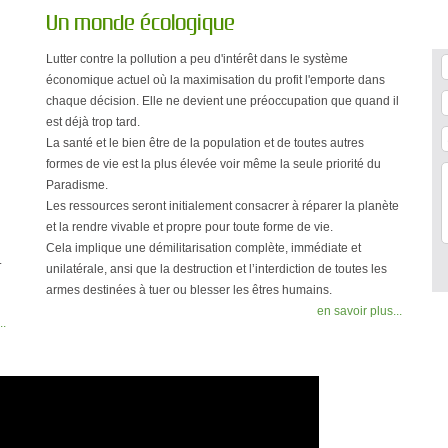
Un monde écologique
Lutter contre la pollution a peu d'intérêt dans le système
économique actuel où la maximisation du profit l'emporte dans
chaque décision. Elle ne devient une préoccupation que quand il
est déjà trop tard.
La santé et le bien être de la population et de toutes autres
formes de vie est la plus élevée voir même la seule priorité du
Paradisme.
Les ressources seront initialement consacrer à réparer la planète
et la rendre vivable et propre pour toute forme de vie.
Cela implique une démilitarisation complète, immédiate et
.
unilatérale, ansi que la destruction et l’interdiction de toutes les
armes destinées à tuer ou blesser les êtres humains.
en savoir plus...
..