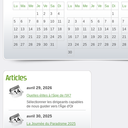
Lu
Ma
Me
Je
Ve
Sa
Di
Lu
Ma
Me
Je
Ve
Sa
Di
Lu
1
2
3
4
1
5
6
7
8
9
10
11
2
3
4
5
6
7
8
7
12
13
14
15
16
17
18
9
10
11
12
13
14
15
14
19
20
21
22
23
24
25
16
17
18
19
20
21
22
21
26
27
28
29
30
31
23
24
25
26
27
28
29
28
30
Articles
avril 29, 2026
Quelles élites à l'âge de l'IA?
Sélectionner les dirigeants capables
de nous guider vers l'Âge d'Or
avril 30, 2025
La Journée du Paradisme 2025