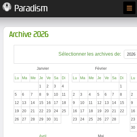
≡
Paradism
Archive 2026
Sélectionner les archives de:
Janvier
Février
Lu
Ma
Me
Je
Ve
Sa
Di
Lu
Ma
Me
Je
Ve
Sa
Di
Lu
1
2
3
4
1
5
6
7
8
9
10
11
2
3
4
5
6
7
8
2
12
13
14
15
16
17
18
9
10
11
12
13
14
15
9
19
20
21
22
23
24
25
16
17
18
19
20
21
22
16
26
27
28
29
30
31
23
24
25
26
27
28
23
30
Avril
Mai