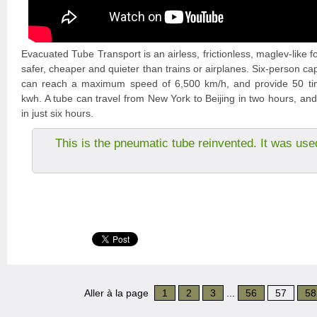
Evacuated Tube Transport is an airless, frictionless, maglev-like f
safer, cheaper and quieter than trains or airplanes. Six-person ca
can reach a maximum speed of 6,500 km/h, and provide 50 tim
kwh. A tube can travel from New York to Beijing in two hours, an
in just six hours.
This is the pneumatic tube reinvented. It was use
Aller à la page
1
2
3
...
56
57
58